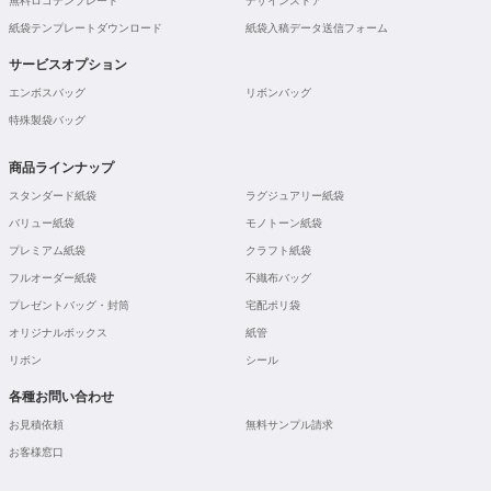
無料ロゴテンプレート
デザインストア
紙袋テンプレートダウンロード
紙袋入稿データ送信フォーム
サービスオプション
エンボスバッグ
リボンバッグ
特殊製袋バッグ
商品ラインナップ
スタンダード紙袋
ラグジュアリー紙袋
バリュー紙袋
モノトーン紙袋
プレミアム紙袋
クラフト紙袋
フルオーダー紙袋
不織布バッグ
プレゼントバッグ・封筒
宅配ポリ袋
オリジナルボックス
紙管
リボン
シール
各種お問い合わせ
お見積依頼
無料サンプル請求
お客様窓口