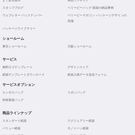
よくある質問
商品ランキング
スタッフブログ
ベリービーバッグ 紙袋の納品事例
ウェブレター バックナンバー
ベリービーマガジン -パッケージデザインの
現場-
パッケージライブラリー
ショールーム
東京ショールーム
大阪ショールーム
サービス
無料ロゴテンプレート
デザインストア
紙袋テンプレートダウンロード
紙袋入稿データ送信フォーム
サービスオプション
エンボスバッグ
リボンバッグ
特殊製袋バッグ
商品ラインナップ
スタンダード紙袋
ラグジュアリー紙袋
バリュー紙袋
モノトーン紙袋