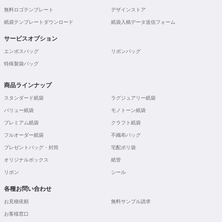
無料ロゴテンプレート
デザインストア
紙袋テンプレートダウンロード
紙袋入稿データ送信フォーム
サービスオプション
エンボスバッグ
リボンバッグ
特殊製袋バッグ
商品ラインナップ
スタンダード紙袋
ラグジュアリー紙袋
バリュー紙袋
モノトーン紙袋
プレミアム紙袋
クラフト紙袋
フルオーダー紙袋
不織布バッグ
プレゼントバッグ・封筒
宅配ポリ袋
オリジナルボックス
紙管
リボン
シール
各種お問い合わせ
お見積依頼
無料サンプル請求
お客様窓口