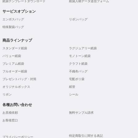
紙袋テンプレートダウンロード
紙袋入稿データ送信フォーム
サービスオプション
エンボスバッグ
リボンバッグ
特殊製袋バッグ
商品ラインナップ
スタンダード紙袋
ラグジュアリー紙袋
バリュー紙袋
モノトーン紙袋
プレミアム紙袋
クラフト紙袋
フルオーダー紙袋
不織布バッグ
プレゼントバッグ・封筒
宅配ポリ袋
オリジナルボックス
紙管
リボン
シール
各種お問い合わせ
お見積依頼
無料サンプル請求
お客様窓口
特定商取引に関する表記
プライバシーポリシー