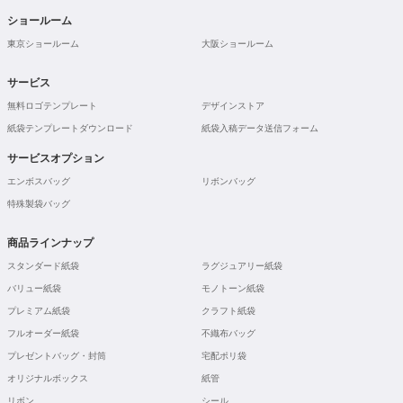
ショールーム
東京ショールーム
大阪ショールーム
サービス
無料ロゴテンプレート
デザインストア
紙袋テンプレートダウンロード
紙袋入稿データ送信フォーム
サービスオプション
エンボスバッグ
リボンバッグ
特殊製袋バッグ
商品ラインナップ
スタンダード紙袋
ラグジュアリー紙袋
バリュー紙袋
モノトーン紙袋
プレミアム紙袋
クラフト紙袋
フルオーダー紙袋
不織布バッグ
プレゼントバッグ・封筒
宅配ポリ袋
オリジナルボックス
紙管
リボン
シール