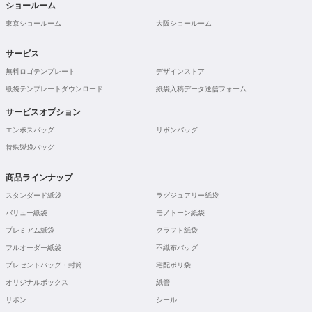
ショールーム
東京ショールーム
大阪ショールーム
サービス
無料ロゴテンプレート
デザインストア
紙袋テンプレートダウンロード
紙袋入稿データ送信フォーム
サービスオプション
エンボスバッグ
リボンバッグ
特殊製袋バッグ
商品ラインナップ
スタンダード紙袋
ラグジュアリー紙袋
バリュー紙袋
モノトーン紙袋
プレミアム紙袋
クラフト紙袋
フルオーダー紙袋
不織布バッグ
プレゼントバッグ・封筒
宅配ポリ袋
オリジナルボックス
紙管
リボン
シール