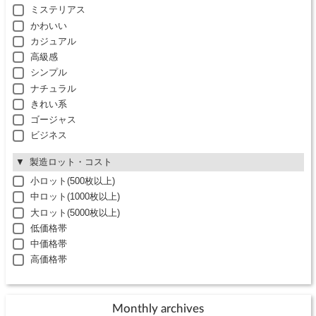
ミステリアス
かわいい
カジュアル
高級感
シンプル
ナチュラル
きれい系
ゴージャス
ビジネス
製造ロット・コスト
小ロット(500枚以上)
中ロット(1000枚以上)
大ロット(5000枚以上)
低価格帯
中価格帯
高価格帯
Monthly archives