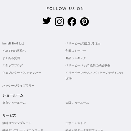
FOLLOW US ON
berryB BAGとは
ベリービーが選ばれる理由
初めてのお客様へ
創業ストーリー
よくある質問
商品ランキング
スタッフブログ
ベリービーバッグ 紙袋の納品事例
ウェブレター バックナンバー
ベリービーマガジン -パッケージデザインの
現場-
パッケージライブラリー
ショールーム
東京ショールーム
大阪ショールーム
サービス
無料ロゴテンプレート
デザインストア
紙袋テンプレートダウンロード
紙袋入稿データ送信フォーム