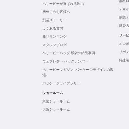
無料
ベリービーが選ばれる理由
デザ
初めてのお客様へ
紙袋
創業ストーリー
紙袋
よくある質問
サー
商品ランキング
エン
スタッフブログ
リボ
ベリービーバッグ 紙袋の納品事例
特殊
ウェブレター バックナンバー
ベリービーマガジン -パッケージデザインの現
場-
パッケージライブラリー
ショールーム
東京ショールーム
大阪ショールーム