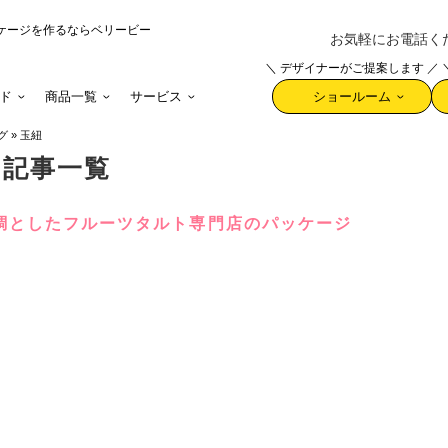
ケージを作るならベリービー
お気軽にお電話ください 
＼ デザイナーがご提案します ／
ド
商品一覧
サービス
ショールーム
グ
»
玉紐
た記事一覧
調としたフルーツタルト専門店のパッケージ