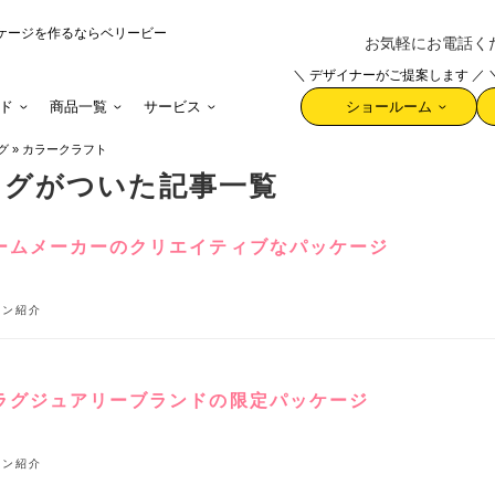
ケージを作るならベリービー
お気軽にお電話ください 
＼ デザイナーがご提案します ／
ド
商品一覧
サービス
ショールーム
グ
»
カラークラフト
タグがついた記事一覧
ームメーカーのクリエイティブなパッケージ
イン紹介
ラグジュアリーブランドの限定パッケージ
イン紹介