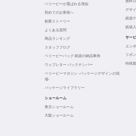
無料
ベリービーが選ばれる理由
デザ
初めてのお客様へ
紙袋
創業ストーリー
紙袋
よくある質問
サー
商品ランキング
エン
スタッフブログ
リボ
ベリービーバッグ 紙袋の納品事例
特殊
ウェブレター バックナンバー
ベリービーマガジン -パッケージデザインの現
場-
パッケージライブラリー
ショールーム
東京ショールーム
大阪ショールーム