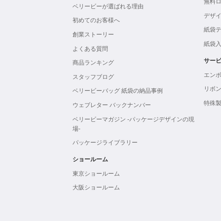
無料
ベリービーが選ばれる理由
デザ
初めてのお客様へ
紙袋
創業ストーリー
紙袋
よくある質問
サー
商品ランキング
エン
スタッフブログ
リボ
ベリービーバッグ 紙袋の納品事例
特殊
ウェブレター バックナンバー
ベリービーマガジン -パッケージデザインの現
場-
パッケージライブラリー
ショールーム
東京ショールーム
大阪ショールーム