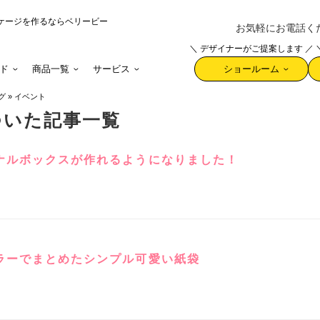
ケージを作るならベリービー
お気軽にお電話ください 
＼ デザイナーがご提案します ／
ド
商品一覧
サービス
ショールーム
グ
»
イベント
ついた記事一覧
ナルボックスが作れるようになりました！
ラーでまとめたシンプル可愛い紙袋