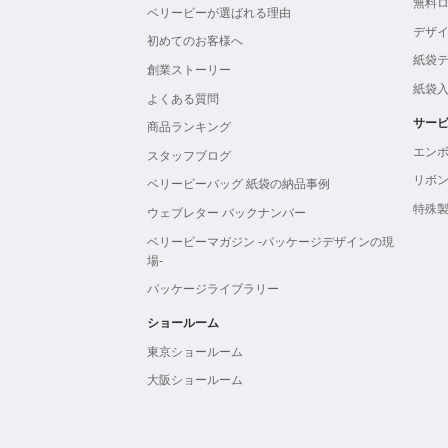
無料
ベリービーが選ばれる理由
デザ
初めてのお客様へ
紙袋
創業ストーリー
紙袋
よくある質問
サー
商品ランキング
エン
スタッフブログ
リボ
ベリービーバッグ 紙袋の納品事例
特殊
ウェブレター バックナンバー
ベリービーマガジン -パッケージデザインの現
場-
パッケージライブラリー
ショールーム
東京ショールーム
大阪ショールーム