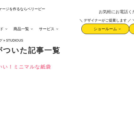
ケージを作るならベリービー
お気軽にお電話ください 
＼ デザイナーがご提案します ／
ド
商品一覧
サービス
ショールーム
グ
»
STUDIOUS
グがついた記事一覧
いい！ミニマルな紙袋