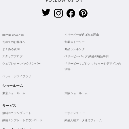
FOLLOW US ON
berryB BAGとは
ベリービーが選ばれる理由
初めてのお客様へ
創業ストーリー
よくある質問
商品ランキング
スタッフブログ
ベリービーバッグ 紙袋の納品事例
ウェブレター バックナンバー
ベリービーマガジン -パッケージデザインの
現場-
パッケージライブラリー
ショールーム
東京ショールーム
大阪ショールーム
サービス
無料ロゴテンプレート
デザインストア
紙袋テンプレートダウンロード
紙袋入稿データ送信フォーム