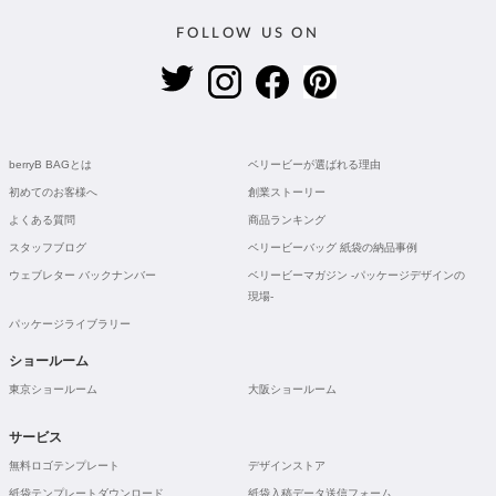
FOLLOW US ON
berryB BAGとは
ベリービーが選ばれる理由
初めてのお客様へ
創業ストーリー
よくある質問
商品ランキング
スタッフブログ
ベリービーバッグ 紙袋の納品事例
ウェブレター バックナンバー
ベリービーマガジン -パッケージデザインの
現場-
パッケージライブラリー
ショールーム
東京ショールーム
大阪ショールーム
サービス
無料ロゴテンプレート
デザインストア
紙袋テンプレートダウンロード
紙袋入稿データ送信フォーム