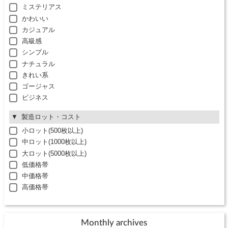
ミステリアス
かわいい
カジュアル
高級感
シンプル
ナチュラル
きれい系
ゴージャス
ビジネス
製造ロット・コスト
小ロット(500枚以上)
中ロット(1000枚以上)
大ロット(5000枚以上)
低価格帯
中価格帯
高価格帯
Monthly archives