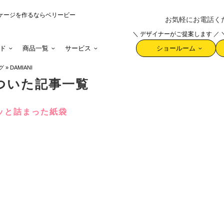
ケージを作るならベリービー
お気軽にお電話ください 
＼ デザイナーがご提案します ／
ド
商品一覧
サービス
ショールーム
グ
»
DAMIANI
がついた記事一覧
ッと詰まった紙袋