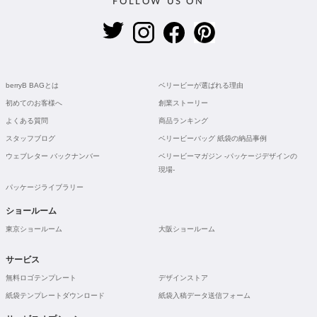
FOLLOW US ON
berryB BAGとは
ベリービーが選ばれる理由
初めてのお客様へ
創業ストーリー
よくある質問
商品ランキング
スタッフブログ
ベリービーバッグ 紙袋の納品事例
ウェブレター バックナンバー
ベリービーマガジン -パッケージデザインの
現場-
パッケージライブラリー
ショールーム
東京ショールーム
大阪ショールーム
サービス
無料ロゴテンプレート
デザインストア
紙袋テンプレートダウンロード
紙袋入稿データ送信フォーム