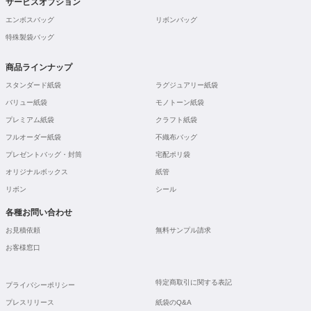
サービスオプション
エンボスバッグ
リボンバッグ
特殊製袋バッグ
商品ラインナップ
スタンダード紙袋
ラグジュアリー紙袋
バリュー紙袋
モノトーン紙袋
プレミアム紙袋
クラフト紙袋
フルオーダー紙袋
不織布バッグ
プレゼントバッグ・封筒
宅配ポリ袋
オリジナルボックス
紙管
リボン
シール
各種お問い合わせ
お見積依頼
無料サンプル請求
お客様窓口
特定商取引に関する表記
プライバシーポリシー
プレスリリース
紙袋のQ&A