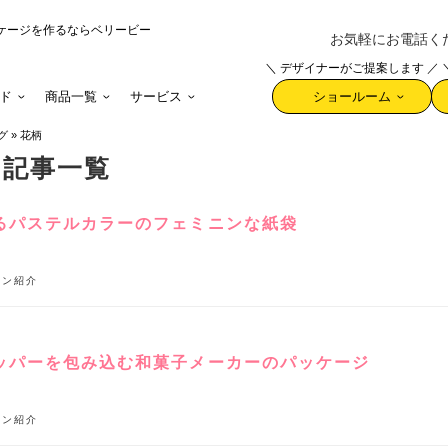
ケージを作るならベリービー
お気軽にお電話ください 
＼ デザイナーがご提案します ／
ド
商品一覧
サービス
ショールーム
グ
»
花柄
た記事一覧
るパステルカラーのフェミニンな紙袋
イン紹介
ッパーを包み込む和菓子メーカーのパッケージ
イン紹介