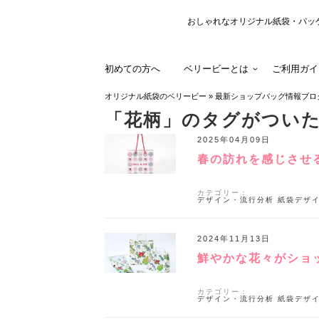
おしゃれなオリジナル紙袋・パッ
初めての方へ
ベリービーとは
ご利用ガイ
オリジナル紙袋のベリービー
»
最新ショップバッグ情報ブロ
「花柄」のタグがつい
2025年04月09日
春の訪れを感じさせ
カテゴリー：
デザイン・流行分析
紙袋デザ
2024年11月13日
鮮やかな花々がショ
カテゴリー：
デザイン・流行分析
紙袋デザ