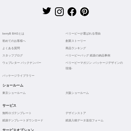
berryB BAGとは
ベリービーが選ばれる理由
初めてのお客様へ
創業ストーリー
よくある質問
商品ランキング
スタッフブログ
ベリービーバッグ 紙袋の納品事例
ウェブレター バックナンバー
ベリービーマガジン -パッケージデザインの
現場-
パッケージライブラリー
ショールーム
東京ショールーム
大阪ショールーム
サービス
無料ロゴテンプレート
デザインストア
紙袋テンプレートダウンロード
紙袋入稿データ送信フォーム
サービスオプション