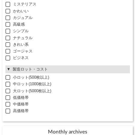
ミステリアス
かわいい
カジュアル
高級感
シンプル
ナチュラル
きれい系
ゴージャス
ビジネス
製造ロット・コスト
小ロット(500枚以上)
中ロット(1000枚以上)
大ロット(5000枚以上)
低価格帯
中価格帯
高価格帯
Monthly archives