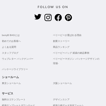
FOLLOW US ON
berryB BAGとは
ベリービーが選ばれる理由
初めてのお客様へ
創業ストーリー
よくある質問
商品ランキング
スタッフブログ
ベリービーバッグ 紙袋の納品事例
ウェブレター バックナンバー
ベリービーマガジン -パッケージデザインの
現場-
パッケージライブラリー
ショールーム
東京ショールーム
大阪ショールーム
サービス
無料ロゴテンプレート
デザインストア
紙袋テンプレートダウンロード
紙袋入稿データ送信フォーム