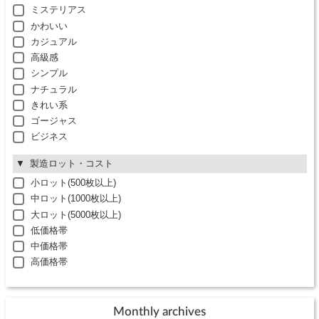
ミステリアス
かわいい
カジュアル
高級感
シンプル
ナチュラル
きれい系
ゴージャス
ビジネス
製造ロット・コスト
小ロット(500枚以上)
中ロット(1000枚以上)
大ロット(5000枚以上)
低価格帯
中価格帯
高価格帯
Monthly archives