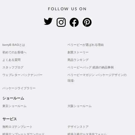
FOLLOW US ON
berryB BAGとは
ベリービーが選ばれる理由
初めてのお客様へ
創業ストーリー
よくある質問
商品ランキング
スタッフブログ
ベリービーバッグ 紙袋の納品事例
ウェブレター バックナンバー
ベリービーマガジン -パッケージデザインの
現場-
パッケージライブラリー
ショールーム
東京ショールーム
大阪ショールーム
サービス
無料ロゴテンプレート
デザインストア
紙袋テンプレートダウンロード
紙袋入稿データ送信フォーム