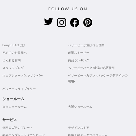
FOLLOW US ON
berryB BAGとは
ベリービーが選ばれる理由
初めてのお客様へ
創業ストーリー
よくある質問
商品ランキング
スタッフブログ
ベリービーバッグ 紙袋の納品事例
ウェブレター バックナンバー
ベリービーマガジン -パッケージデザインの
現場-
パッケージライブラリー
ショールーム
東京ショールーム
大阪ショールーム
サービス
無料ロゴテンプレート
デザインストア
紙袋テンプレートダウンロード
紙袋入稿データ送信フォーム