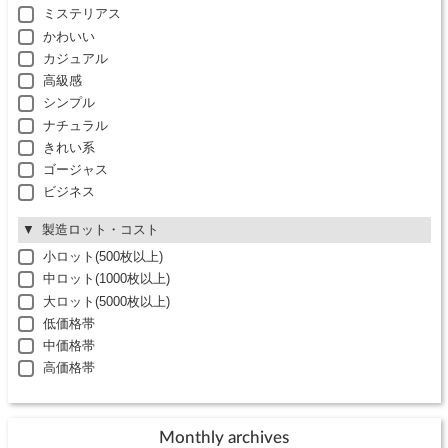
ミステリアス
かわいい
カジュアル
高級感
シンプル
ナチュラル
きれい系
ゴージャス
ビジネス
製造ロット・コスト
小ロット(500枚以上)
中ロット(1000枚以上)
大ロット(5000枚以上)
低価格帯
中価格帯
高価格帯
Monthly archives