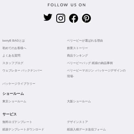
FOLLOW US ON
berryB BAGとは
ベリービーが選ばれる理由
初めてのお客様へ
創業ストーリー
よくある質問
商品ランキング
スタッフブログ
ベリービーバッグ 紙袋の納品事例
ウェブレター バックナンバー
ベリービーマガジン -パッケージデザインの
現場-
パッケージライブラリー
ショールーム
東京ショールーム
大阪ショールーム
サービス
無料ロゴテンプレート
デザインストア
紙袋テンプレートダウンロード
紙袋入稿データ送信フォーム