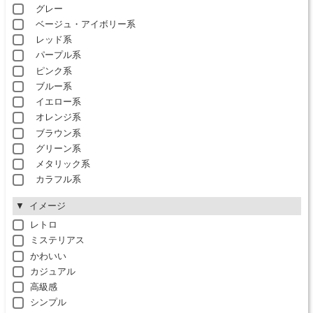
グレー
ベージュ・アイボリー系
レッド系
パープル系
ピンク系
ブルー系
イエロー系
オレンジ系
ブラウン系
グリーン系
メタリック系
カラフル系
イメージ
レトロ
ミステリアス
かわいい
カジュアル
高級感
シンプル