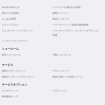
berryB BAGとは
ベリービーが選ばれる理由
初めてのお客様へ
創業ストーリー
よくある質問
商品ランキング
スタッフブログ
ベリービーバッグ 紙袋の納品事例
ウェブレター バックナンバー
ベリービーマガジン -パッケージデザインの
現場-
パッケージライブラリー
ショールーム
東京ショールーム
大阪ショールーム
サービス
無料ロゴテンプレート
デザインストア
紙袋テンプレートダウンロード
紙袋入稿データ送信フォーム
サービスオプション
エンボスバッグ
リボンバッグ
特殊製袋バッグ