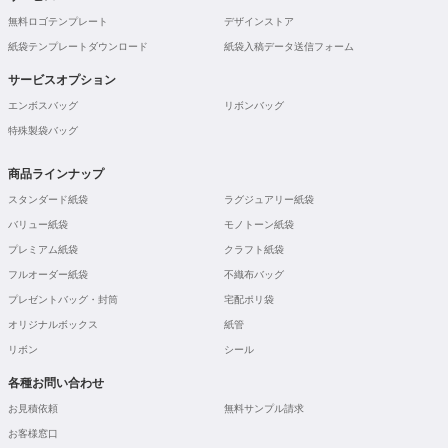
無料ロゴテンプレート
デザインストア
紙袋テンプレートダウンロード
紙袋入稿データ送信フォーム
サービスオプション
エンボスバッグ
リボンバッグ
特殊製袋バッグ
商品ラインナップ
スタンダード紙袋
ラグジュアリー紙袋
バリュー紙袋
モノトーン紙袋
プレミアム紙袋
クラフト紙袋
フルオーダー紙袋
不織布バッグ
プレゼントバッグ・封筒
宅配ポリ袋
オリジナルボックス
紙管
リボン
シール
各種お問い合わせ
お見積依頼
無料サンプル請求
お客様窓口