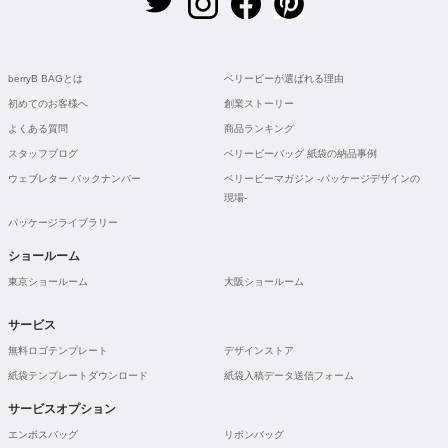
berryB BAGとは
ベリービーが選ばれる理由
初めてのお客様へ
創業ストーリー
よくある質問
商品ランキング
スタッフブログ
ベリービーバッグ 紙袋の納品事例
ウェブレター バックナンバー
ベリービーマガジン -パッケージデザインの
現場-
パッケージライブラリー
ショールーム
東京ショールーム
大阪ショールーム
サービス
無料ロゴテンプレート
デザインストア
紙袋テンプレートダウンロード
紙袋入稿データ送信フォーム
サービスオプション
エンボスバッグ
リボンバッグ