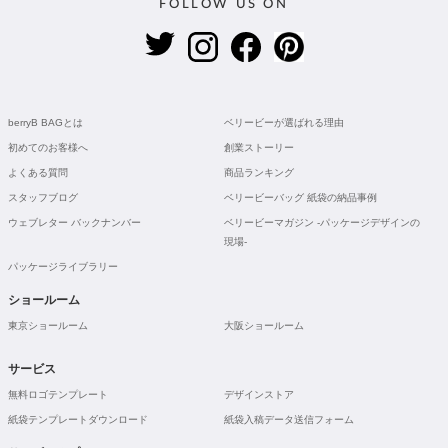
FOLLOW US ON
berryB BAGとは
ベリービーが選ばれる理由
初めてのお客様へ
創業ストーリー
よくある質問
商品ランキング
スタッフブログ
ベリービーバッグ 紙袋の納品事例
ウェブレター バックナンバー
ベリービーマガジン -パッケージデザインの
現場-
パッケージライブラリー
ショールーム
東京ショールーム
大阪ショールーム
サービス
無料ロゴテンプレート
デザインストア
紙袋テンプレートダウンロード
紙袋入稿データ送信フォーム