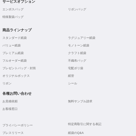
サービスオプション
エンボスバッグ
リボンバッグ
特殊製袋バッグ
商品ラインナップ
スタンダード紙袋
ラグジュアリー紙袋
バリュー紙袋
モノトーン紙袋
プレミアム紙袋
クラフト紙袋
フルオーダー紙袋
不織布バッグ
プレゼントバッグ・封筒
宅配ポリ袋
オリジナルボックス
紙管
リボン
シール
各種お問い合わせ
お見積依頼
無料サンプル請求
お客様窓口
特定商取引に関する表記
プライバシーポリシー
プレスリリース
紙袋のQ&A