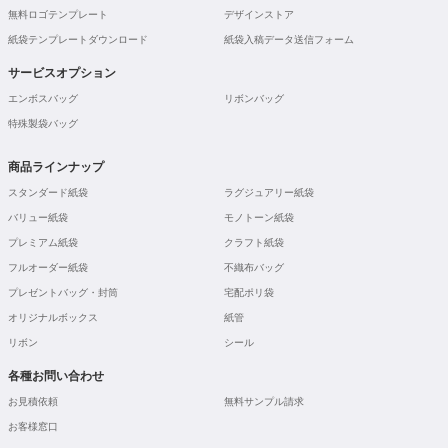
無料ロゴテンプレート
デザインストア
紙袋テンプレートダウンロード
紙袋入稿データ送信フォーム
サービスオプション
エンボスバッグ
リボンバッグ
特殊製袋バッグ
商品ラインナップ
スタンダード紙袋
ラグジュアリー紙袋
バリュー紙袋
モノトーン紙袋
プレミアム紙袋
クラフト紙袋
フルオーダー紙袋
不織布バッグ
プレゼントバッグ・封筒
宅配ポリ袋
オリジナルボックス
紙管
リボン
シール
各種お問い合わせ
お見積依頼
無料サンプル請求
お客様窓口