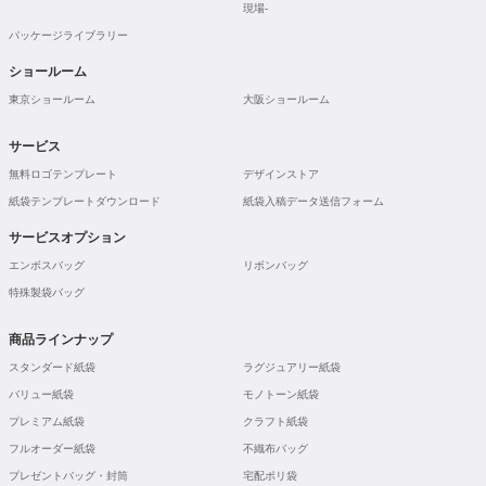
現場-
パッケージライブラリー
ショールーム
東京ショールーム
大阪ショールーム
サービス
無料ロゴテンプレート
デザインストア
紙袋テンプレートダウンロード
紙袋入稿データ送信フォーム
サービスオプション
エンボスバッグ
リボンバッグ
特殊製袋バッグ
商品ラインナップ
スタンダード紙袋
ラグジュアリー紙袋
バリュー紙袋
モノトーン紙袋
プレミアム紙袋
クラフト紙袋
フルオーダー紙袋
不織布バッグ
プレゼントバッグ・封筒
宅配ポリ袋