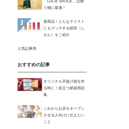
「LUCIE BAUGÉ」は贈
り物に最適！
新商品！どんなテイスト
にもマッチする紙管（し
かん）をご紹介
人気記事用
おすすめの記事
オリジナル手提げ袋を作
る時に！役立つ紙袋用語
集
これからお店をオープン
させる人向けに伝えたい
こと