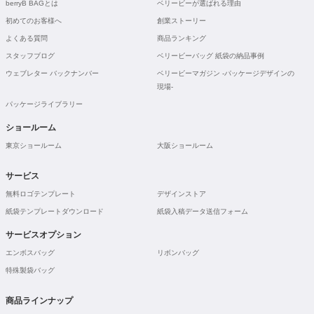
berryB BAGとは
ベリービーが選ばれる理由
初めてのお客様へ
創業ストーリー
よくある質問
商品ランキング
スタッフブログ
ベリービーバッグ 紙袋の納品事例
ウェブレター バックナンバー
ベリービーマガジン -パッケージデザインの
現場-
パッケージライブラリー
ショールーム
東京ショールーム
大阪ショールーム
サービス
無料ロゴテンプレート
デザインストア
紙袋テンプレートダウンロード
紙袋入稿データ送信フォーム
サービスオプション
エンボスバッグ
リボンバッグ
特殊製袋バッグ
商品ラインナップ