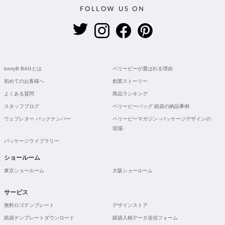
FOLLOW US ON
berryB BAGとは
ベリービーが選ばれる理由
初めてのお客様へ
創業ストーリー
よくある質問
商品ランキング
スタッフブログ
ベリービーバッグ 紙袋の納品事例
ウェブレター バックナンバー
ベリービーマガジン -パッケージデザインの
現場-
パッケージライブラリー
ショールーム
東京ショールーム
大阪ショールーム
サービス
無料ロゴテンプレート
デザインストア
紙袋テンプレートダウンロード
紙袋入稿データ送信フォーム