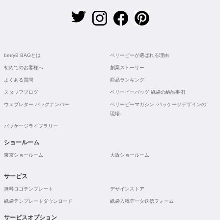
berryB BAGとは
ベリービーが選ばれる理由
初めてのお客様へ
創業ストーリー
よくある質問
商品ランキング
スタッフブログ
ベリービーバッグ 紙袋の納品事例
ウェブレター バックナンバー
ベリービーマガジン -パッケージデザインの
現場-
パッケージライブラリー
ショールーム
東京ショールーム
大阪ショールーム
サービス
無料ロゴテンプレート
デザインストア
紙袋テンプレートダウンロード
紙袋入稿データ送信フォーム
サービスオプション