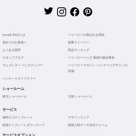
berryB BAGとは
ベリービーが選ばれる理由
初めてのお客様へ
創業ストーリー
よくある質問
商品ランキング
スタッフブログ
ベリービーバッグ 紙袋の納品事例
ウェブレター バックナンバー
ベリービーマガジン -パッケージデザインの
現場-
パッケージライブラリー
ショールーム
東京ショールーム
大阪ショールーム
サービス
無料ロゴテンプレート
デザインストア
紙袋テンプレートダウンロード
紙袋入稿データ送信フォーム
サービスオプション