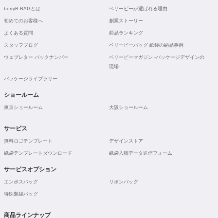
berryB BAGとは
ベリービーが選ばれる理由
初めてのお客様へ
創業ストーリー
よくある質問
商品ランキング
スタッフブログ
ベリービーバッグ 紙袋の納品事例
ウェブレター バックナンバー
ベリービーマガジン -パッケージデザインの
現場-
パッケージライブラリー
ショールーム
東京ショールーム
大阪ショールーム
サービス
無料ロゴテンプレート
デザインストア
紙袋テンプレートダウンロード
紙袋入稿データ送信フォーム
サービスオプション
エンボスバッグ
リボンバッグ
特殊製袋バッグ
商品ラインナップ