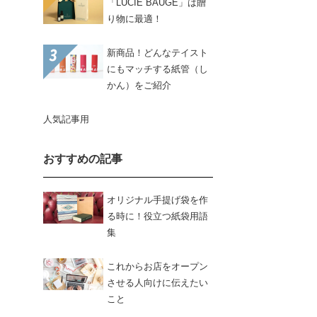
「LUCIE BAUGÉ」は贈
り物に最適！
新商品！どんなテイスト
にもマッチする紙管（し
かん）をご紹介
人気記事用
おすすめの記事
オリジナル手提げ袋を作
る時に！役立つ紙袋用語
集
これからお店をオープン
させる人向けに伝えたい
こと