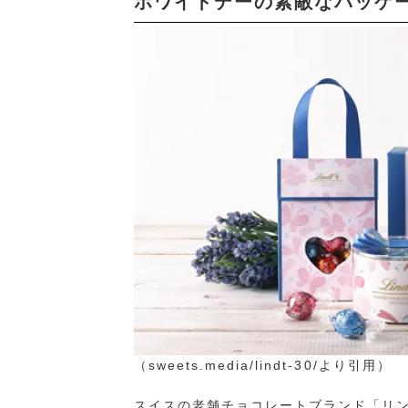
ホワイトデーの素敵なパッケ
（sweets.media/lindt-30/より引用）
スイスの老舗チョコレートブランド「リ