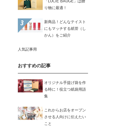
「LUCIE BAUGÉ」は贈
り物に最適！
新商品！どんなテイスト
にもマッチする紙管（し
かん）をご紹介
人気記事用
おすすめの記事
オリジナル手提げ袋を作
る時に！役立つ紙袋用語
集
これからお店をオープン
させる人向けに伝えたい
こと