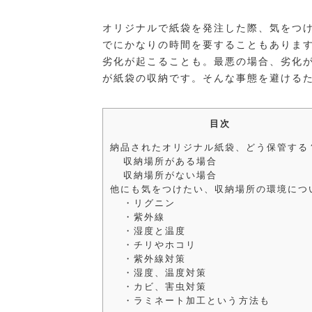
オリジナルで紙袋を発注した際、気をつ
でにかなりの時間を要することもありま
劣化が起こることも。最悪の場合、劣化
が紙袋の収納です。そんな事態を避ける
目次
納品されたオリジナル紙袋、どう保管する
収納場所がある場合
収納場所がない場合
他にも気をつけたい、収納場所の環境につ
・リグニン
・紫外線
・湿度と温度
・チリやホコリ
・紫外線対策
・湿度、温度対策
・カビ、害虫対策
・ラミネート加工という方法も