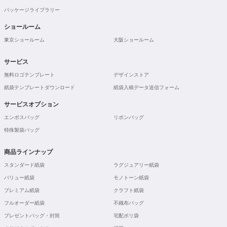
パッケージライブラリー
ショールーム
東京ショールーム
大阪ショールーム
サービス
無料ロゴテンプレート
デザインストア
紙袋テンプレートダウンロード
紙袋入稿データ送信フォーム
サービスオプション
エンボスバッグ
リボンバッグ
特殊製袋バッグ
商品ラインナップ
スタンダード紙袋
ラグジュアリー紙袋
バリュー紙袋
モノトーン紙袋
プレミアム紙袋
クラフト紙袋
フルオーダー紙袋
不織布バッグ
プレゼントバッグ・封筒
宅配ポリ袋