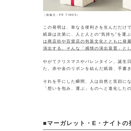
（画像元：PR TIMES）
この発明は、単なる便利さを生んだだけ
紙袋は次第に、人と人との“気持ち”を運
は商店街や百貨店の包装文化とともに発
演出する。そんな「感情の演出装置」と
やがてクリスマスやバレンタイン、誕生
た。赤や金のリボンを結んだ紙袋、手書
それを手にした瞬間、人は自然と笑顔に
「想いを包み、運ぶ」ものへと進化した
■マーガレット・E・ナイトの