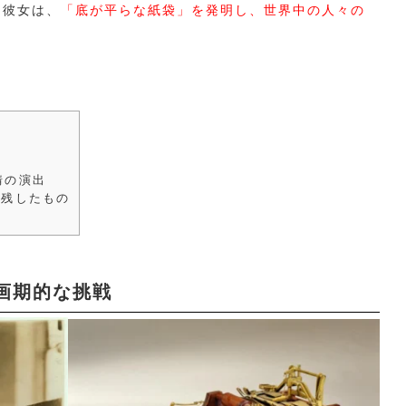
た彼女は、
「底が平らな紙袋」を発明し、世界中の人々の
戦
情の演出
に残したもの
画期的な挑戦