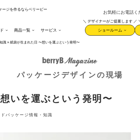
ケージを作るならベリービー
お気軽にお電話ください 
＼ デザイナーがご提案します ／
ド
商品一覧
サービス
ショールーム
知識
»
紙袋が生まれた日 〜想いを運ぶという発明〜
パッケージデザインの現場
〜想いを運ぶという発明〜
ンド
パッケージ
情報・知識