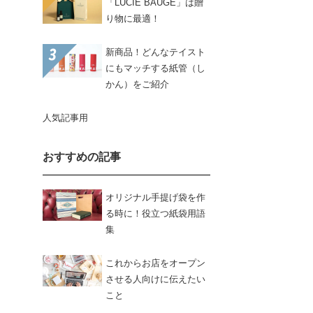
「LUCIE BAUGÉ」は贈
り物に最適！
新商品！どんなテイスト
にもマッチする紙管（し
かん）をご紹介
人気記事用
おすすめの記事
オリジナル手提げ袋を作
る時に！役立つ紙袋用語
集
これからお店をオープン
させる人向けに伝えたい
こと