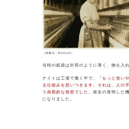
（画像元：Medium） （画像元：
当時の紙袋は封筒のように薄く、物を入
ナイトは工場で働く中で、
「もっと使い
る仕組みを思いつきます。それは、人の
う画期的な発想でした。
彼女の発明した
になりました。