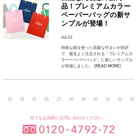
品！プレミアムカラー
ペーパーバッグの新サ
ンプルが登場！
Vol.53
特殊な紙を使った高級な佇まいが好評
で、最近よく注文される「プレミアムカ
ラーペーパーバッグ」に新しいサンプル
が登場しました。 [
READ MORE
]
23
24
25
26
27
28
29
30
31
32
33
何でもお気軽にお問い合わせください。