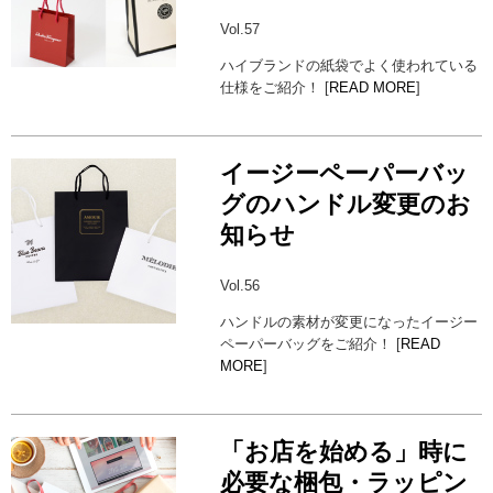
Vol.57
ハイブランドの紙袋でよく使われている
仕様をご紹介！ [
READ MORE
]
イージーペーパーバッ
グのハンドル変更のお
知らせ
Vol.56
ハンドルの素材が変更になったイージー
ペーパーバッグをご紹介！ [
READ
MORE
]
「お店を始める」時に
必要な梱包・ラッピン