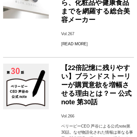
ら、化粧品や健康食品
までを網羅する総合美
容メーカー
Vol.267
[
READ MORE
]
【22倍記憶に残りやす
い】ブランドストーリ
ーが購買意欲を増幅さ
せる理由とは？ー 公式
note 第30話
Vol.266
ベリービーCEO 芦谷による公式note第
30話。なぜ物語化された情報は単なる事