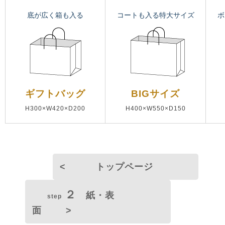
底が広く箱も入る
コートも入る特大サイズ
ボ
ギフトバッグ
BIGサイズ
H300×W420×D200
H400×W550×D150
< トップページ
２
紙・表
step
面 >