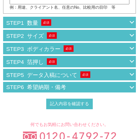
例：用途、クライアント名、任意のNo、比較用の目印 等
STEP1
数量
必須
STEP2
サイズ
必須
STEP3
ボディカラー
必須
STEP4
箔押し
必須
STEP5
データ入稿について
必須
STEP6
希望納期・備考
何でもお気軽にお問い合わせください。