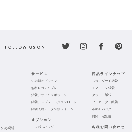
サービス
商品ラインナップ
短納期オプション
スタンダード紙袋
無料ロゴテンプレート
モノトーン紙袋
紙袋デザインラボラトリー
クラフト紙袋
紙袋テンプレートダウンロード
フルオーダー紙袋
紙袋入稿データ送信フォーム
不織布バッグ
封筒・宅配袋
オプション
エンボスバッグ
各種お問い合わせ
ンの現場-