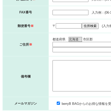
FAX番号
入力例：(06-11
郵便番号
※
〒
住所検索
(入力例：
都道府県
市区郡
ご住所
※
備考欄
メールマガジン
berryB BAGからのお得な情報を