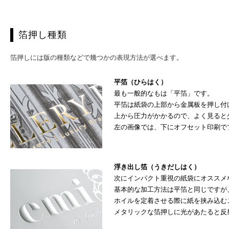
箔押し種類
箔押しには版の種類などで幾つかの表現方法が選べます。
平箔（ひらはく）
最も一般的なもは「平箔」です。
平箔は紙袋の上部から金属板を押し付
上から圧力がかかるので、よく見ると
左の画像では、下にオフセット印刷で
浮き出し箔（うきだしはく）
次にインパクト重視の紙袋にオススメ
基本的な加工方法は平箔と同じですが
ホイルを定着させる際に紙を挟み込む
メタリックな箔押しに光があたると反