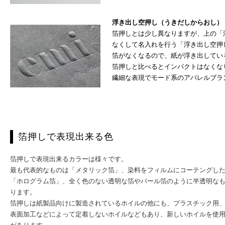
浮き出し空押し（うきだしからおし）
箔押しとは少し異なりますが、上の「
なくして名入れを行う「浮き出し空押
箔がなくなるので、紙が浮き出してい
箔押しと比べるとインパクトはなくな
繊細な表現でモード系のアパレルブラ
箔押しで表現出来る色
箔押しで表現出来るカラーは様々です。
最も代表的なものは「メタリック箔」、染料をフィルムにコーテングし
「ホログラム箔」、全く色のない透明な箔やパール箔のように半透明な
ります。
箔押しは紙製品向けに製造されているホイルの他にも、プラスチック用、
表面加工などによって定着しないホイルなどもあり、新しいホイルを使