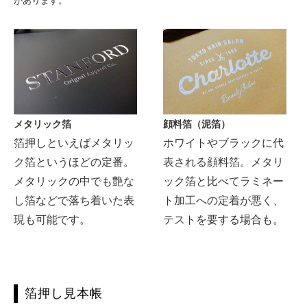
があります。
メタリック箔
顔料箔（泥箔）
箔押しといえばメタリッ
ホワイトやブラックに代
ク箔というほどの定番。
表される顔料箔。メタリ
メタリックの中でも艶な
ック箔と比べてラミネー
し箔などで落ち着いた表
ト加工への定着が悪く、
現も可能です。
テストを要する場合も。
箔押し見本帳