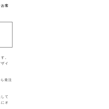
なお客
ます。
デザイ
から発注
供して
単にオ