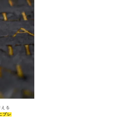
与える
にプレ