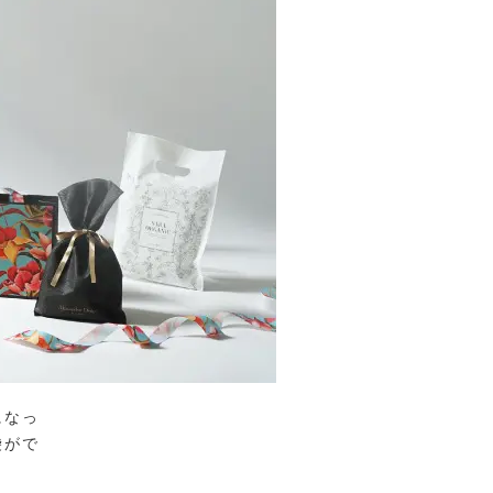
になっ
袋がで