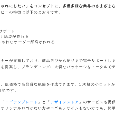
しゃれにしたい」をコンセプトに、多種多様な業界のさまざま
ービーの特徴は以下のとおりです。
サポート
いく紙袋が作れる
しゃれなオーダー紙袋が作れる
イナーが在籍しており、商品選びから納品まで完全サポートし
ジを提案し、ブランディングに大切なパッケージをトータルで
、低価格で高品質な紙袋を作成できます。100枚の小ロット
可能です。
て「
ロゴテンプレート
」と「
デザインストア
」のサービスも提
、オリジナルロゴがない方やロゴもデザインもない方でも、簡