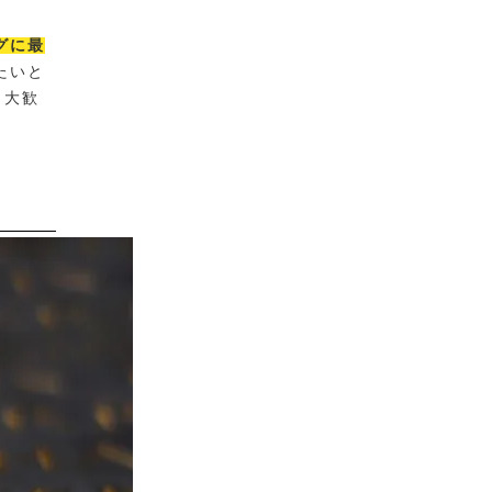
グに最
たいと
も大歓