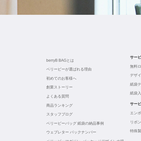
サー
berryB BAGとは
無料
ベリービーが選ばれる理由
デザ
初めてのお客様へ
紙袋
創業ストーリー
紙袋
よくある質問
サー
商品ランキング
エン
スタッフブログ
リボ
ベリービーバッグ 紙袋の納品事例
特殊
ウェブレター バックナンバー