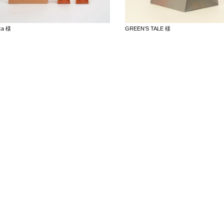
ka 様
GREEN’S TALE 様