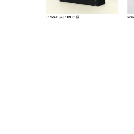
PRIVATE[&]PUBLIC 様
ken