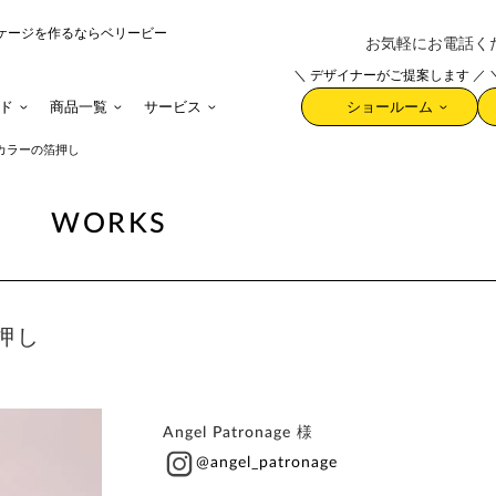
ケージを作るならベリービー
お気軽にお電話ください 
＼ デザイナーがご提案します ／
ド
商品一覧
サービス
ショールーム
カラーの箔押し
WORKS
押し
Angel Patronage 様
@angel_patronage