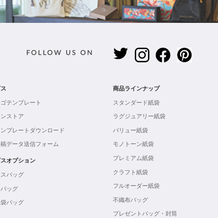
FOLLOW US ON
ビス
商品ラインナップ
ロゴテンプレート
スタンダード紙袋
インストア
ラグジュアリー紙袋
テンプレートダウンロード
バリュー紙袋
入稿データ送信フォーム
モノトーン紙袋
プレミアム紙袋
ビスオプション
クラフト紙袋
ボスバッグ
フルオーダー紙袋
ンバッグ
不織布バッグ
製袋バッグ
プレゼントバッグ・封筒