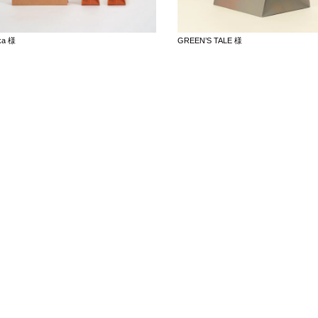
ka 様
GREEN’S TALE 様