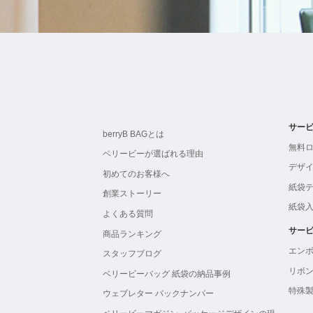
サー
berryB BAGとは
無料
ベリービーが選ばれる理由
デザ
初めてのお客様へ
紙袋
創業ストーリー
紙袋
よくある質問
サー
商品ランキング
エン
スタッフブログ
リボ
ベリービーバッグ 紙袋の納品事例
特殊
ウェブレター バックナンバー