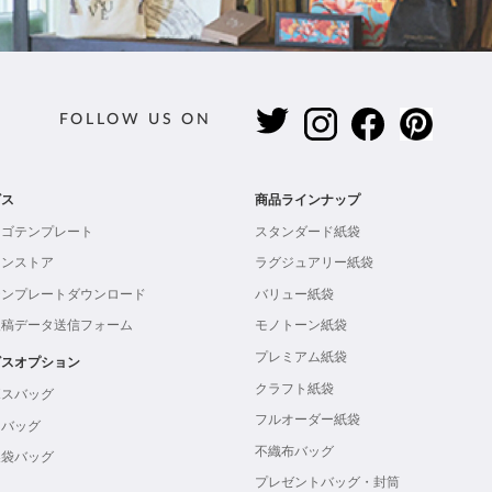
FOLLOW US ON
ビス
商品ラインナップ
ロゴテンプレート
スタンダード紙袋
インストア
ラグジュアリー紙袋
テンプレートダウンロード
バリュー紙袋
入稿データ送信フォーム
モノトーン紙袋
プレミアム紙袋
ビスオプション
クラフト紙袋
ボスバッグ
フルオーダー紙袋
ンバッグ
不織布バッグ
製袋バッグ
プレゼントバッグ・封筒