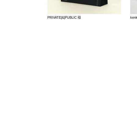
PRIVATE[&]PUBLIC 様
ken