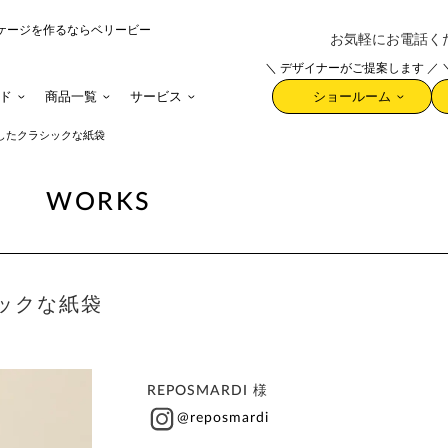
ケージを作るならベリービー
お気軽にお電話ください 
＼ デザイナーがご提案します ／
ド
商品一覧
サービス
ショールーム
したクラシックな紙袋
WORKS
ックな紙袋
REPOSMARDI 様
@reposmardi