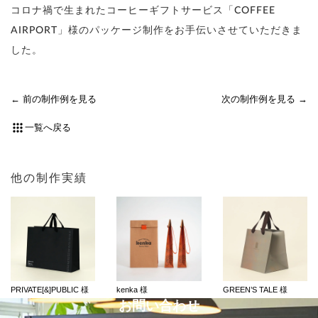
コロナ禍で生まれたコーヒーギフトサービス「COFFEE
AIRPORT」様のパッケージ制作をお手伝いさせていただきま
した。
前の制作例を見る
次の制作例を見る
一覧へ戻る
他の制作実績
PRIVATE[&]PUBLIC 様
kenka 様
GREEN’S TALE 様
お問い合わせ