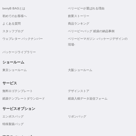
berryB BAGとは
ベリービーが選ばれる理由
初めてのお客様へ
創業ストーリー
よくある質問
商品ランキング
スタッフブログ
ベリービーバッグ 紙袋の納品事例
ウェブレター バックナンバー
ベリービーマガジン -パッケージデザインの
現場-
パッケージライブラリー
ショールーム
東京ショールーム
大阪ショールーム
サービス
無料ロゴテンプレート
デザインストア
紙袋テンプレートダウンロード
紙袋入稿データ送信フォーム
サービスオプション
エンボスバッグ
リボンバッグ
特殊製袋バッグ