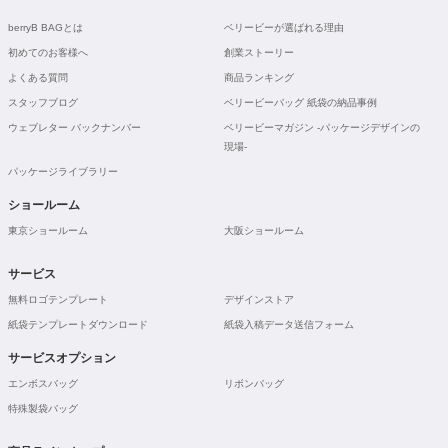
berryB BAGとは
ベリービーが選ばれる理由
初めてのお客様へ
創業ストーリー
よくある質問
商品ランキング
スタッフブログ
ベリービーバッグ 紙袋の納品事例
ウェブレター バックナンバー
ベリービーマガジン -パッケージデザインの
現場-
パッケージライブラリー
ショールーム
東京ショールーム
大阪ショールーム
サービス
無料ロゴテンプレート
デザインストア
紙袋テンプレートダウンロード
紙袋入稿データ送信フォーム
サービスオプション
エンボスバッグ
リボンバッグ
特殊製袋バッグ