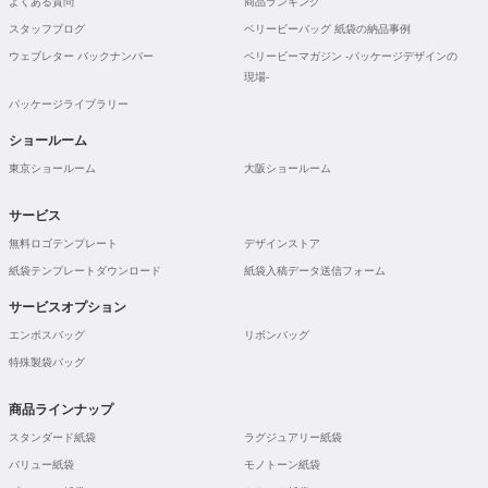
よくある質問
商品ランキング
スタッフブログ
ベリービーバッグ 紙袋の納品事例
ウェブレター バックナンバー
ベリービーマガジン -パッケージデザインの
現場-
パッケージライブラリー
ショールーム
東京ショールーム
大阪ショールーム
サービス
無料ロゴテンプレート
デザインストア
紙袋テンプレートダウンロード
紙袋入稿データ送信フォーム
サービスオプション
エンボスバッグ
リボンバッグ
特殊製袋バッグ
商品ラインナップ
スタンダード紙袋
ラグジュアリー紙袋
バリュー紙袋
モノトーン紙袋